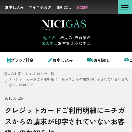
お申し込み
お申し込み
マイニチガス
マイニチガス
お引越し
お引越し
緊急時
緊急時
個人の
お客さま
個人の
法人の
投資家の
お客さま
お客さま
みなさま
法人の
お客さま
個人のお客さま
プラン/料金
お申し込み
お引越し
投資家の
みなさま
個人のお客さま
お知らせ一覧
LPガス＋でんき
クレジットカードご利用明細にニチガスからの請求が印字されていないお客
様へのお知らせ
2018.01.26
でガ割のご案内
サステナビリテ
クレジットカードご利用明細にニチガ
料金
ィ
スからの請求が印字されていないお客
シミュレーション
企業情報
お申し込み一覧