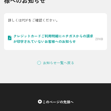
様へのお知らせ
採用情報
都市ガス＋でんき
詳しくはPDFをご確認ください。
お問い合わせ先
でガ割のご案内
クレジットカードご利用明細にニチガスからの請求
231KB
よくある質問
料金
が印字されていないお客様へのお知らせ
シミュレーション
お申し込み一覧
お知らせ一覧へ戻る
English
LPガス
ガス料金
このページの先頭へ
シミュレーション