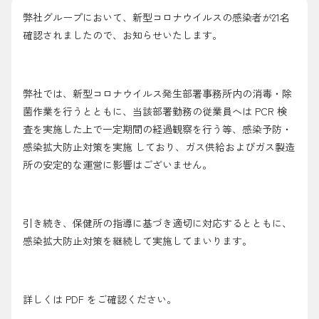
採用情報
弊社グループにおいて、新型コロナウイルスの感染者が21名
確認されましたので、お知らせいたします。
都市ガス＋でんき
お問い合わせ先
でガ割のご案内
弊社では、新型コロナウイルス発生部署事務所内の消毒・除
菌作業を行うとともに、当該部署勤務の従業員へは PCR 検
よくある質問
料金
査を実施した上で一定期間の経過観察を行う等、感染予防・
シミュレーション
感染拡大防止対策を実施 しており、ガス供給およびガス製造
所の安定的な運営に影響はございません。
お申し込み一覧
English
引き続き、保健所の指導に基づき適切に対応するとともに、
LPガス
感染拡大防止対策を継続して実施してまいります。
ガス料金
シミュレーション
詳しくは PDF をご確認ください。