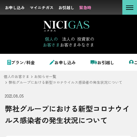
お申し込み
お申し込み
マイニチガス
マイニチガス
お引越し
お引越し
緊急時
緊急時
個人の
お客さま
個人の
法人の
投資家の
お客さま
お客さま
みなさま
法人の
お客さま
個人のお客さま
プラン/料金
お申し込み
お引越し
投資家の
みなさま
個人のお客さま
お知らせ一覧
LPガス＋でんき
弊社グループにおける新型コロナウイルス感染者の発生状況について
2022.08.05
でガ割のご案内
弊社グループにおける新型コロナウイ
サステナビリテ
料金
ィ
ルス感染者の発生状況について
シミュレーション
企業情報
お申し込み一覧