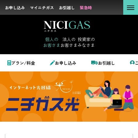
お申し込み
お申し込み
マイニチガス
マイニチガス
お引越し
お引越し
緊急時
緊急時
個人の
お客さま
個人の
法人の
投資家の
お客さま
お客さま
みなさま
法人の
お客さま
個人のお客さま
プラン/料金
お申し込み
お引越し
投資家の
みなさま
LPガス＋でんき
でガ割のご案内
サステナビリテ
料金
ィ
シミュレーション
企業情報
お申し込み一覧