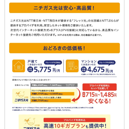
採用情報
都市ガス＋でんき
お問い合わせ先
でガ割のご案内
よくある質問
料金
シミュレーション
お申し込み一覧
English
LPガス
ガス料金
シミュレーション