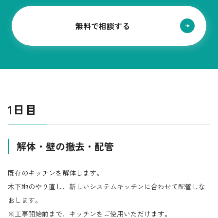
採用情報
無料で相談する
都市ガス＋でんき
お問い合わせ先
でガ割のご案内
よくある質問
料金
シミュレーション
1日目
お申し込み一覧
English
解体・壁の撤去・配管
LPガス
既存のキッチンを解体します。
ガス料金
木下地のやり直し、新しいシステムキッチンに合わせて配管しな
おします。
シミュレーション
※工事開始前まで、キッチンをご使用いただけます。