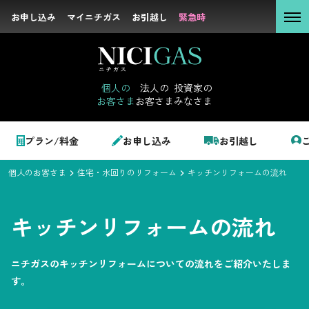
お申し込み
お申し込み
マイニチガス
マイニチガス
お引越し
お引越し
緊急時
緊急時
個人の
お客さま
個人の
法人の
投資家の
お客さま
お客さま
みなさま
法人の
お客さま
個人のお客さま
プラン/料金
お申し込み
お引越し
投資家の
みなさま
個人のお客さま
住宅・水回りのリフォーム
キッチンリフォームの流れ
LPガス＋でんき
キッチンリフォームの流れ
でガ割のご案内
サステナビリテ
料金
ィ
ニチガスのキッチンリフォームについての流れをご紹介いたしま
シミュレーション
す。
企業情報
お申し込み一覧