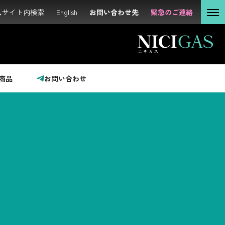
サイト内検索
サイト内検索
English
English
お問い合わせ先
お問い合わせ先
緊急のご連絡
緊急のご連絡
個人の
お客さま
法人の
お客さま
商品
お問い合わせ
投資家の
みなさま
サステナビリティ
企業情報
採用情報