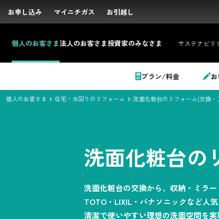
お申し込み
お申し込み
マイニチガス
マイニチガス
お引越し
お引越し
個人の
お客さま
法人の
お客さま
投資家の
みなさま
サステナビリ
サイト内検索
プラン/料金
お
個人のお客さま
住宅・水回りのリフォーム
洗面化粧台のリフォーム(交換・
個人のお客さま
洗面化粧台のリ
LPガス＋でんき
洗面化粧台の交換から、収納・ミラー
でガ割のご案内
TOTO・LIXIL・パナソニックなど
清潔で使いやすい理想の洗面空間を実
料金