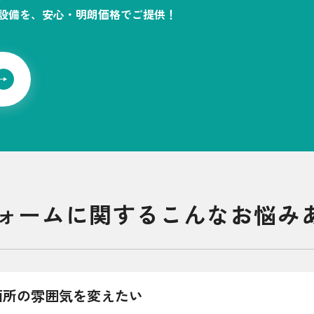
設備を、安心・明朗価格でご提供！
シミュレーション
お申し込み一覧
都市ガス
ガス料金
シミュレーション
ォームに関するこんなお悩み
お申し込み一覧
でんき（動力・高圧）
面所の雰囲気を変えたい