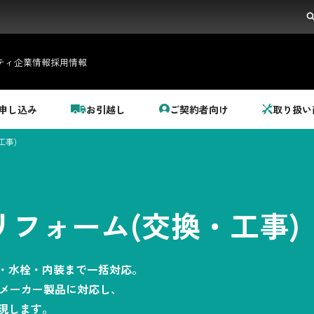
ティ
企業情報
採用情報
申し込み
お引越し
ご契約者向け
取り扱い
工事)
フォーム(交換・工事)
都市ガス＋でんき
・水栓・内装まで一括対応。
でガ割のご案内
人気メーカー製品に対応し、
現します。
料金