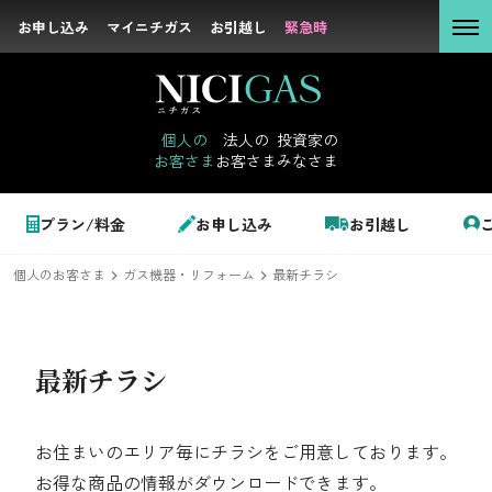
お申し込み
お申し込み
マイニチガス
マイニチガス
お引越し
お引越し
緊急時
緊急時
個人の
お客さま
個人の
法人の
投資家の
お客さま
お客さま
みなさま
法人の
お客さま
個人のお客さま
プラン/料金
お申し込み
お引越し
投資家の
みなさま
個人のお客さま
ガス機器・リフォーム
最新チラシ
LPガス＋でんき
でガ割のご案内
最新チラシ
サステナビリテ
料金
ィ
シミュレーション
お住まいのエリア毎にチラシをご用意しております。
企業情報
お得な商品の情報がダウンロードできます。
お申し込み一覧