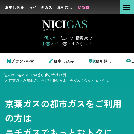
お申し込み
お申し込み
マイニチガス
マイニチガス
お引越し
お引越し
緊急時
緊急時
個人の
お客さま
個人の
法人の
投資家の
お客さま
お客さま
みなさま
法人の
お客さま
個人のお客さま
プラン/料金
お申し込み
お引越し
投資家の
みなさま
個人のお客さま
切替可能な会社の例
LPガス＋でんき
京葉ガスの都市ガスをご利用の方はニチガスでもっとおトクに
でガ割のご案内
京葉ガスの都市ガスをご利用
サステナビリテ
料金
ィ
の方は
シミュレーション
企業情報
ニチガスでもっとおトクに
お申し込み一覧