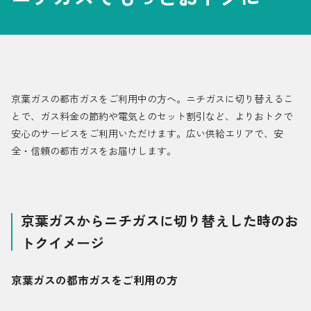
採用情報
都市ガス＋でんき
お問い合わせ先
でガ割のご案内
京葉ガスの都市ガスをご利用中の方へ。ニチガスに切り替えるこ
よくある質問
とで、ガス料金の節約や電気とのセット割引など、よりおトクで
料金
安心のサービスをご利用いただけます。広い供給エリアで、安
シミュレーション
全・信頼の都市ガスをお届けします。
お申し込み一覧
English
京葉ガスからニチガスに切り替えした時のお
LPガス
トクイメージ
ガス料金
京葉ガスの都市ガスをご利用の方
シミュレーション