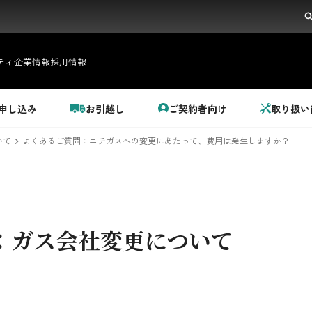
ティ
企業情報
採用情報
申し込み
お引越し
ご契約者向け
取り扱い
いて
よくあるご質問：ニチガスへの変更にあたって、費用は発生しますか？
：
ガス会社変更について
都市ガス＋でんき
でガ割のご案内
料金