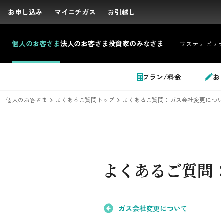
お申し込み
お申し込み
マイニチガス
マイニチガス
お引越し
お引越し
個人の
お客さま
法人の
お客さま
投資家の
みなさま
サステナビリ
サイト内検索
プラン/料金
お
個人のお客さま
よくあるご質問トップ
よくあるご質問：ガス会社変更につ
個人のお客さま
よくあるご質問
LPガス＋でんき
でガ割のご案内
ガス会社変更について
料金