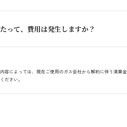
シミュレーション
お申し込み一覧
たって、費用は発生しますか？
都市ガス
ガス料金
内容によっては、現在ご使用のガス会社から解約に伴う清算金
シミュレーション
ください。
お申し込み一覧
でんき（動力・高圧）