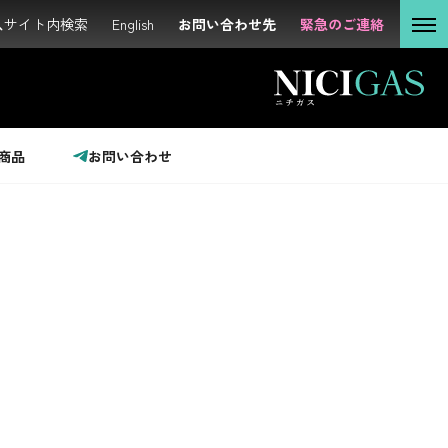
サイト内検索
サイト内検索
English
English
お問い合わせ先
お問い合わせ先
緊急のご連絡
緊急のご連絡
個人の
お客さま
法人の
お客さま
商品
お問い合わせ
投資家の
みなさま
サステナビリティ
企業情報
採用情報