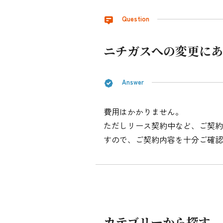
シミュレーション
Question
お申し込み一覧
ニチガスへの変更にあ
Answer
LPガス
費用はかかりません。
ガス料金
ただしリース契約中など、ご契約
シミュレーション
すので、ご契約内容を十分ご確認
お申し込み一覧
でんき
カテゴリーから探す