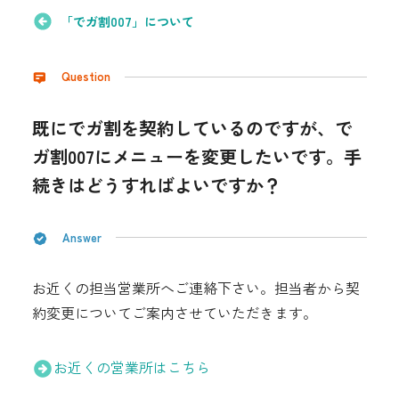
採用情報
「でガ割007」について
都市ガス＋でんき
Question
お問い合わせ先
でガ割のご案内
既にでガ割を契約しているのですが、で
よくある質問
ガ割007にメニューを変更したいです。手
料金
続きはどうすればよいですか？
シミュレーション
お申し込み一覧
English
Answer
LPガス
お近くの担当営業所へご連絡下さい。担当者から契
約変更についてご案内させていただきます。
ガス料金
お近くの営業所はこちら
シミュレーション