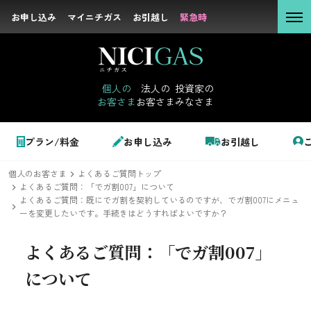
お申し込み
お申し込み
マイニチガス
マイニチガス
お引越し
お引越し
緊急時
緊急時
個人の
お客さま
個人の
法人の
投資家の
お客さま
お客さま
みなさま
法人の
お客さま
個人のお客さま
プラン/料金
お申し込み
お引越し
投資家の
みなさま
個人のお客さま
よくあるご質問トップ
LPガス＋でんき
よくあるご質問：「でガ割007」について
よくあるご質問：既にでガ割を契約しているのですが、でガ割007にメニュ
ーを変更したいです。手続きはどうすればよいですか？
でガ割のご案内
サステナビリテ
よくあるご質問：
「でガ割007」
料金
ィ
について
シミュレーション
企業情報
お申し込み一覧