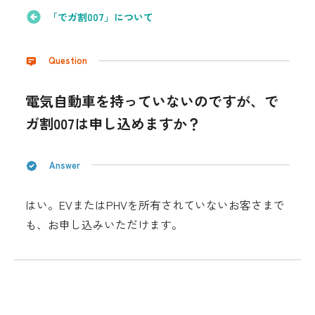
採用情報
「でガ割007」について
都市ガス＋でんき
Question
お問い合わせ先
でガ割のご案内
電気自動車を持っていないのですが、で
よくある質問
ガ割007は申し込めますか？
料金
シミュレーション
Answer
お申し込み一覧
English
はい。EVまたはPHVを所有されていないお客さまで
も、お申し込みいただけます。
LPガス
ガス料金
シミュレーション