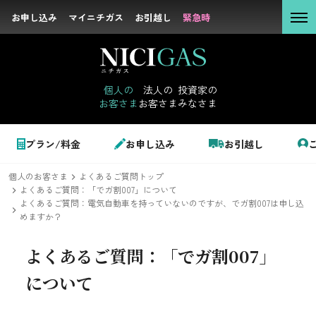
お申し込み
お申し込み
マイニチガス
マイニチガス
お引越し
お引越し
緊急時
緊急時
個人の
お客さま
個人の
法人の
投資家の
お客さま
お客さま
みなさま
法人の
お客さま
個人のお客さま
プラン/料金
お申し込み
お引越し
投資家の
みなさま
個人のお客さま
よくあるご質問トップ
LPガス＋でんき
よくあるご質問：「でガ割007」について
よくあるご質問：電気自動車を持っていないのですが、でガ割007は申し込
めますか？
でガ割のご案内
サステナビリテ
よくあるご質問：
「でガ割007」
料金
ィ
について
シミュレーション
企業情報
お申し込み一覧