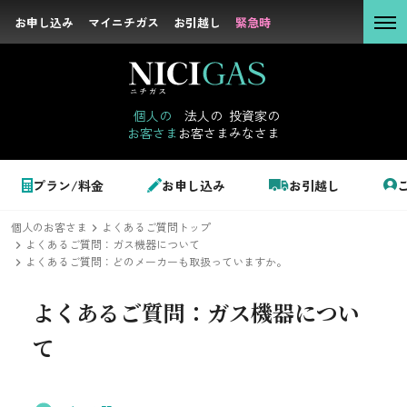
お申し込み
お申し込み
マイニチガス
マイニチガス
お引越し
お引越し
緊急時
緊急時
個人の
お客さま
個人の
法人の
投資家の
お客さま
お客さま
みなさま
法人の
お客さま
個人のお客さま
プラン/料金
お申し込み
お引越し
投資家の
みなさま
個人のお客さま
よくあるご質問トップ
LPガス＋でんき
よくあるご質問：ガス機器について
よくあるご質問：どのメーカーも取扱っていますか。
でガ割のご案内
よくあるご質問：
ガス機器につい
サステナビリテ
料金
て
ィ
シミュレーション
企業情報
お申し込み一覧