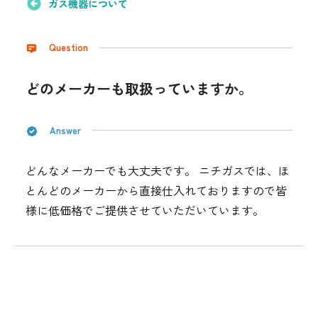
ガス機器について
採用情報
Question
都市ガス＋でんき
お問い合わせ先
どのメーカーも取扱っていますか。
でガ割のご案内
よくある質問
料金
Answer
シミュレーション
どんなメーカーでも大丈夫です。 ニチガスでは、ほ
お申し込み一覧
English
とんどのメーカーから直接仕入れておりますので皆
様に低価格でご提供させていただいています。
LPガス
ガス料金
シミュレーション