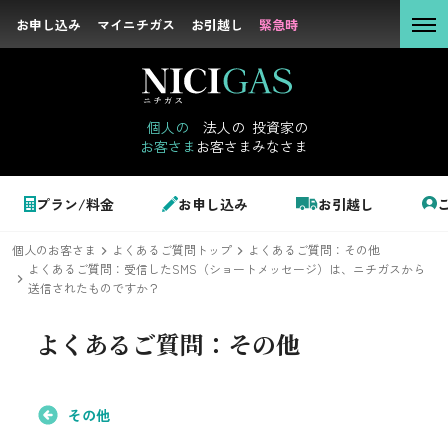
お申し込み
お申し込み
マイニチガス
マイニチガス
お引越し
お引越し
緊急時
緊急時
個人の
お客さま
個人の
法人の
投資家の
お客さま
お客さま
みなさま
法人の
お客さま
個人のお客さま
プラン/料金
お申し込み
お引越し
投資家の
みなさま
個人のお客さま
よくあるご質問トップ
よくあるご質問：その他
LPガス＋でんき
よくあるご質問：受信したSMS（ショートメッセージ）は、ニチガスから
送信されたものですか？
でガ割のご案内
よくあるご質問：
その他
サステナビリテ
料金
ィ
シミュレーション
その他
企業情報
お申し込み一覧