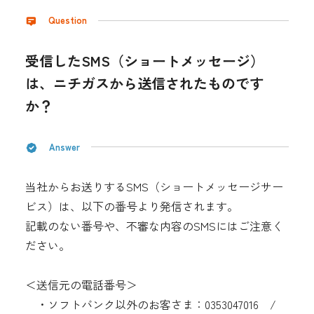
採用情報
Question
都市ガス＋でんき
受信したSMS（ショートメッセージ）
は、ニチガスから送信されたものです
お問い合わせ先
でガ割のご案内
か？
よくある質問
料金
シミュレーション
Answer
お申し込み一覧
当社からお送りするSMS（ショートメッセージサー
English
ビス）は、以下の番号より発信されます。
記載のない番号や、不審な内容のSMSにはご注意く
LPガス
ださい。
ガス料金
＜送信元の電話番号＞
シミュレーション
・ソフトバンク以外のお客さま：0353047016 /