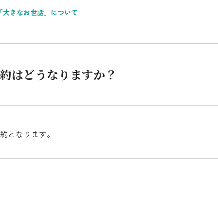
「大きなお世話」について
シミュレーション
お申し込み一覧
約はどうなりますか？
都市ガス
ガス料金
シミュレーション
解約となります。
お申し込み一覧
でんき（動力・高圧）