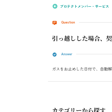
プロテクトメンバー・サービス 
シミュレーション
お申し込み一覧
Question
引っ越しした場合、契
LPガス
Answer
ガス料金
シミュレーション
ガスをお止めした日付で、自動
お申し込み一覧
でんき
カテゴリーから探す