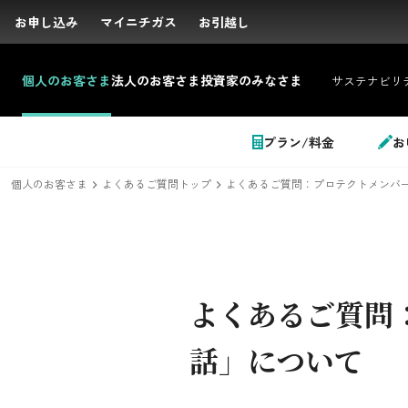
お申し込み
お申し込み
マイニチガス
マイニチガス
お引越し
お引越し
個人の
お客さま
法人の
お客さま
投資家の
みなさま
サステナビリ
サイト内検索
プラン/料金
お
個人のお客さま
よくあるご質問トップ
よくあるご質問：プロテクトメンバー
個人のお客さま
よくあるご質問
LPガス＋でんき
話」について
でガ割のご案内
料金