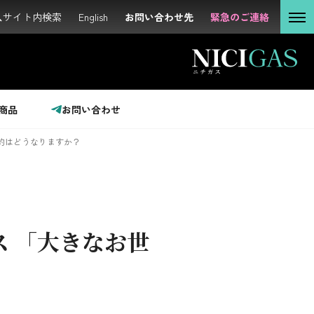
サイト内検索
サイト内検索
English
English
お問い合わせ先
お問い合わせ先
緊急のご連絡
緊急のご連絡
個人の
お客さま
法人の
お客さま
商品
お問い合わせ
投資家の
みなさま
約はどうなりますか？
サステナビリティ
 「大きなお世
企業情報
採用情報