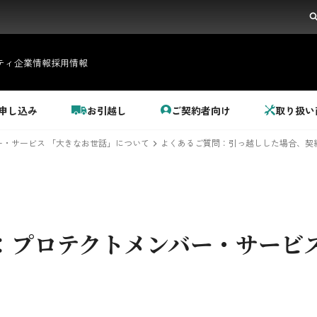
ティ
企業情報
採用情報
申し込み
お引越し
ご契約者向け
取り扱い
・サービス 「大きなお世話」について
よくあるご質問：引っ越しした場合、契
：
プロテクトメンバー・サービス
都市ガス＋でんき
でガ割のご案内
料金