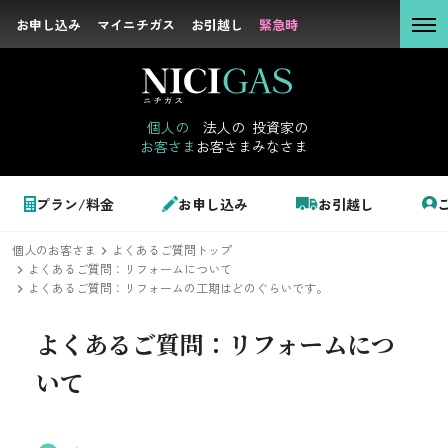
お申し込み
お申し込み
マイニチガス
マイニチガス
お引越し
お引越し
緊急時
緊急時
個人の
お客さま
個人の
法人の
投資家の
お客さま
お客さま
みなさま
法人の
お客さま
個人のお客さま
プラン/料金
お申し込み
お引越し
投資家の
みなさま
個人のお客さま
よくあるご質問トップ
LPガス＋でんき
よくあるご質問：リフォームについて
よくあるご質問：リフォームの工期はどのぐらいです。
でガ割のご案内
よくあるご質問：
リフォームにつ
サステナビリテ
料金
いて
ィ
シミュレーション
企業情報
お申し込み一覧