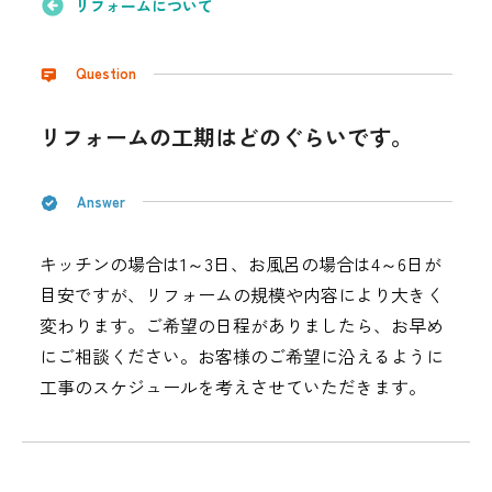
リフォームについて
採用情報
Question
都市ガス＋でんき
お問い合わせ先
リフォームの工期はどのぐらいです。
でガ割のご案内
よくある質問
料金
Answer
シミュレーション
キッチンの場合は1～3日、お風呂の場合は4～6日が
お申し込み一覧
English
目安ですが、リフォームの規模や内容により大きく
変わります。ご希望の日程がありましたら、お早め
LPガス
にご相談ください。お客様のご希望に沿えるように
工事のスケジュールを考えさせていただきます。
ガス料金
シミュレーション