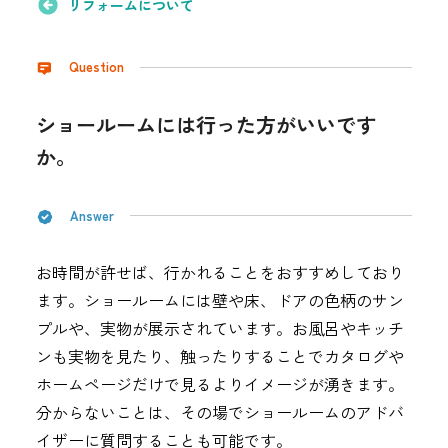
リフォームについて
採用情報
Question
都市ガス＋でんき
お問い合わせ先
ショールームには行った方がいいです
でガ割のご案内
か。
よくある質問
料金
シミュレーション
Answer
お申し込み一覧
English
お時間が許せば、行かれることをおすすめしており
ます。ショールームには壁や床、ドアの色柄のサン
LPガス
プルや、実物が展示されています。お風呂やキッチ
ンも実物を見たり、触ったりすることでカタログや
ホームページだけで見るよりイメージが湧きます。
ガス料金
分からないことは、その場でショールームのアドバ
シミュレーション
イザーに質問することも可能です。