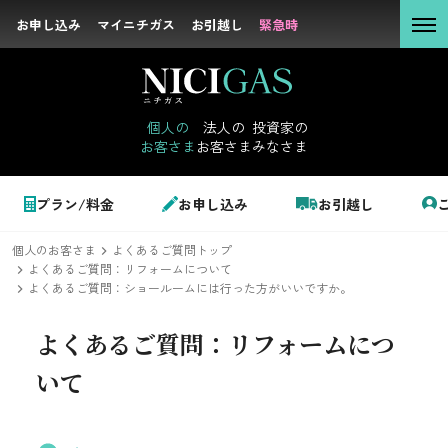
お申し込み
お申し込み
マイニチガス
マイニチガス
お引越し
お引越し
緊急時
緊急時
個人の
お客さま
個人の
法人の
投資家の
お客さま
お客さま
みなさま
法人の
お客さま
個人のお客さま
プラン/料金
お申し込み
お引越し
投資家の
みなさま
個人のお客さま
よくあるご質問トップ
LPガス＋でんき
よくあるご質問：リフォームについて
よくあるご質問：ショールームには行った方がいいですか。
でガ割のご案内
よくあるご質問：
リフォームにつ
サステナビリテ
料金
いて
ィ
シミュレーション
企業情報
お申し込み一覧