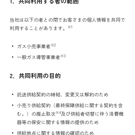
1．共同利用する者の範囲
採用情報
当社は以下の者との間でお客さまの個人情報を共同で
都市ガス＋でんき
※1
利用することがあります。
お問い合わせ先
でガ割のご案内
※2
ガス小売事業者
よくある質問
料金
※3
一般ガス導管事業者
シミュレーション
お申し込み一覧
2．共同利用の目的
English
託送供給契約の締結、変更又は解約のため
LPガス
小売り供給契約（最終保障供給に関する契約を含
※4
む。）の廃止取次
及び供給者切替に伴う消費機
ガス料金
器等の保安に関する情報の提供のため
シミュレーション
供給地点に関する情報の確認のため