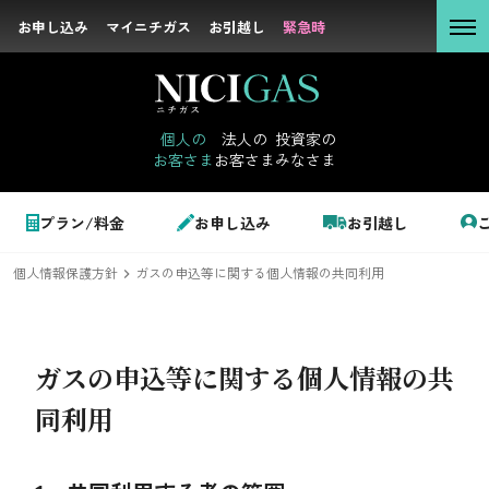
お申し込み
お申し込み
マイニチガス
マイニチガス
お引越し
お引越し
緊急時
緊急時
個人の
お客さま
個人の
法人の
投資家の
お客さま
お客さま
みなさま
法人の
お客さま
個人のお客さま
プラン/料金
お申し込み
お引越し
投資家の
みなさま
個人情報保護方針
ガスの申込等に関する個人情報の共同利用
LPガス＋でんき
でガ割のご案内
ガスの申込等に関する個人情報の共
サステナビリテ
料金
ィ
同利用
シミュレーション
企業情報
お申し込み一覧