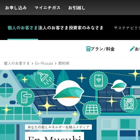
お申し込み
お申し込み
マイニチガス
マイニチガス
お引越し
お引越し
個人の
お客さま
法人の
お客さま
投資家の
みなさま
サステナビリ
サイト内検索
プラン/料金
お
個人のお客さま
En-Musubi
節約術
個人のお客さま
LPガス＋でんき
あなたの街とエネルギーを結ぶメディア
でガ割のご案内
En-Musubi
料金