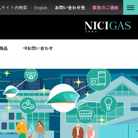
サイト内検索
サイト内検索
English
English
お問い合わせ先
お問い合わせ先
緊急のご連絡
緊急のご連絡
個人の
お客さま
法人の
お客さま
商品
お問い合わせ
投資家の
みなさま
サステナビリティ
企業情報
採用情報