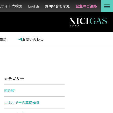
サイト内検索
サイト内検索
English
English
お問い合わせ先
お問い合わせ先
緊急のご連絡
緊急のご連絡
個人の
お客さま
法人の
お客さま
商品
お問い合わせ
投資家の
みなさま
カテゴリー
サステナビリティ
節約術
企業情報
エネルギーの基礎知識
採用情報