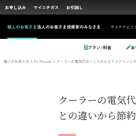
お申し込み
お申し込み
マイニチガス
マイニチガス
お引越し
お引越し
個人の
お客さま
法人の
お客さま
投資家の
みなさま
サステナビリ
サイト内検索
プラン/料金
お
個人のお客さま
En-Musubi
クーラーの電気代はいくらかかる？エアコンとの
個人のお客さま
クーラーの電気代
LPガス＋でんき
との違いから節約
でガ割のご案内
料金