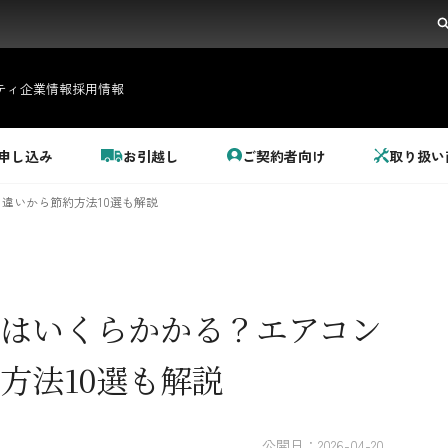
ティ
企業情報
採用情報
申し込み
お引越し
ご契約者向け
取り扱い
違いから節約方法10選も解説
はいくらかかる？エアコン
都市ガス＋でんき
方法10選も解説
でガ割のご案内
公開日：
2026-04-20
料金