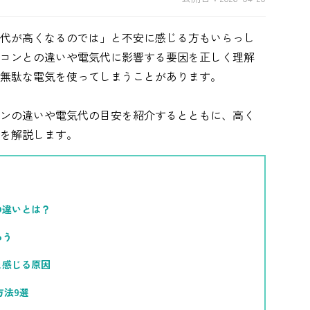
シミュレーション
代が高くなるのでは」と不安に感じる方もいらっし
お申し込み一覧
コンとの違いや電気代に影響する要因を正しく理解
無駄な電気を使ってしまうことがあります。
ンの違いや電気代の目安を紹介するとともに、高く
都市ガス
どを解説します。
ガス料金
シミュレーション
の違いとは？
お申し込み一覧
ろう
と感じる原因
でんき（動力・高圧）
方法9選