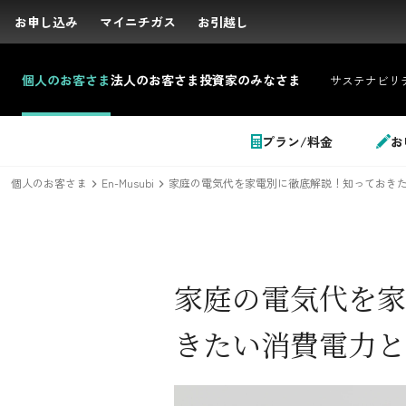
お申し込み
お申し込み
マイニチガス
マイニチガス
お引越し
お引越し
個人の
お客さま
法人の
お客さま
投資家の
みなさま
サステナビリ
サイト内検索
プラン/料金
お
個人のお客さま
En-Musubi
家庭の電気代を家電別に徹底解説！知っておき
個人のお客さま
家庭の電気代を家
LPガス＋でんき
きたい消費電力と
でガ割のご案内
料金