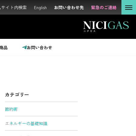
サイト内検索
サイト内検索
English
English
お問い合わせ先
お問い合わせ先
緊急のご連絡
緊急のご連絡
個人の
お客さま
法人の
お客さま
商品
お問い合わせ
投資家の
みなさま
カテゴリー
サステナビリティ
節約術
企業情報
エネルギーの基礎知識
採用情報