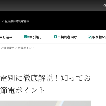
ティ
企業情報
採用情報
申し込み
お引越し
ご契約者向け
取り扱い
たい消費電力と節電ポイント
電別に徹底解説！知ってお
都市ガス＋でんき
節電ポイント
でガ割のご案内
料金