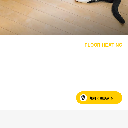
採用情報
都市ガス＋でんき
お問い合わせ先
でガ割のご案内
FLOOR HEATING
よくある質問
料金
床暖房
家庭用ガス床暖房の導入・リフォームは、
シミュレーション
ニチガスが製品選びから
お申し込み一覧
English
施工・アフターサポートまでまるごと対応！
LPガス
無料で相談する
ガス料金
シミュレーション