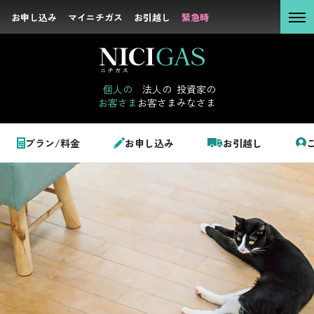
お申し込み
お申し込み
マイニチガス
マイニチガス
お引越し
お引越し
緊急時
緊急時
個人の
お客さま
個人の
法人の
投資家の
お客さま
お客さま
みなさま
法人の
お客さま
個人のお客さま
プラン/料金
お申し込み
お引越し
投資家の
みなさま
トップ
ガス機器・リフォーム
床暖房
LPガス＋でんき
でガ割のご案内
サステナビリテ
料金
ィ
シミュレーション
企業情報
お申し込み一覧