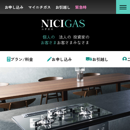
お申し込み
お申し込み
マイニチガス
マイニチガス
お引越し
お引越し
緊急時
緊急時
個人の
お客さま
個人の
法人の
投資家の
お客さま
お客さま
みなさま
法人の
お客さま
個人のお客さま
プラン/料金
お申し込み
お引越し
投資家の
みなさま
トップ
ガス機器・リフォーム
ビルトインコンロ
LPガス＋でんき
でガ割のご案内
サステナビリテ
料金
ィ
シミュレーション
企業情報
お申し込み一覧