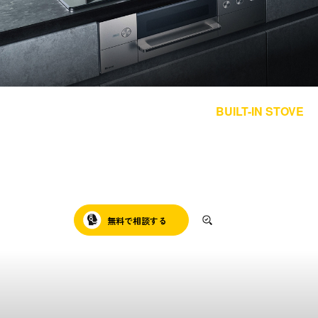
採用情報
都市ガス＋でんき
お問い合わせ先
でガ割のご案内
BUILT-IN STOVE
よくある質問
料金
ビルトインコンロ
ビルトインコンロの交換・取り付けは、
シミュレーション
ニチガスが製品選びから工事・アフターサポートまでま
お申し込み一覧
English
るごと対応！
無料で相談する
対象機器を見る
LPガス
ガス料金
シミュレーション