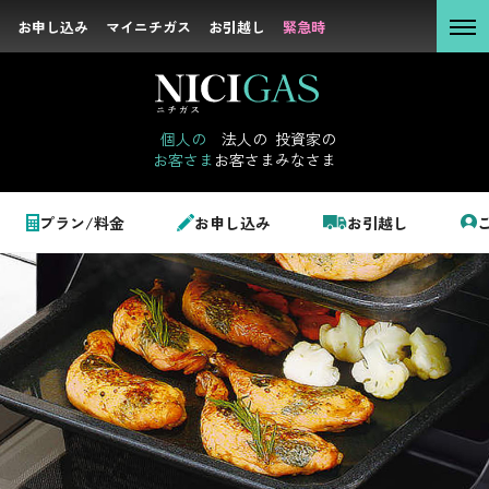
お申し込み
お申し込み
マイニチガス
マイニチガス
お引越し
お引越し
緊急時
緊急時
個人の
お客さま
個人の
法人の
投資家の
お客さま
お客さま
みなさま
法人の
お客さま
個人のお客さま
プラン/料金
お申し込み
お引越し
投資家の
みなさま
トップ
ガス機器・リフォーム
ガスオーブン
LPガス＋でんき
でガ割のご案内
サステナビリテ
料金
ィ
シミュレーション
企業情報
お申し込み一覧