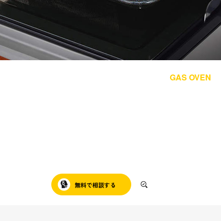
採用情報
都市ガス＋でんき
お問い合わせ先
でガ割のご案内
GAS OVEN
よくある質問
料金
ガスオーブン
ガスオーブンの交換・設置はニチガスへ。
シミュレーション
家庭用ガスオーブンの設置・交換は、
お申し込み一覧
English
ニチガスが製品選びから取り付け・
アフターサポートまでまるごと対応！
LPガス
無料で相談する
対象機器を見る
ガス料金
シミュレーション