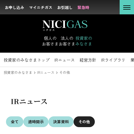
お申し込み
お申し込み
マイニチガス
マイニチガス
お引越し
お引越し
緊急時
緊急時
個人の
お客さま
個人の
法人の
投資家の
お客さま
お客さま
みなさま
法人の
お客さま
投資家のみなさま
投資家のみなさまトップ
サステナビリティトップ
企業情報トップ
採用情報トップ
社長メッセージ
新卒採用
IRニュース
トップコミットメント
キャリア採用
経営理念
経営方針
沿革
IRライブラリ
方針・マテリア
会社概要
組
投資家の
投資家のみなさま
IRニュース
その他
みなさま
IRニュース
IRライブラリ
IRニュース
サステナビリテ
業績データ
ィ
IRイベント
全て
適時開示
決算資料
その他
企業情報