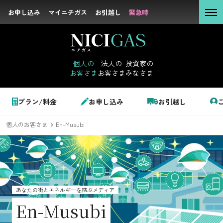
お申し込み
お申し込み
マイニチガス
マイニチガス
お引越し
お引越し
緊急時
緊急時
個人の
お客さま
個人の
法人の
投資家の
お客さま
お客さま
みなさま
法人の
お客さま
個人のお客さま
プラン/料金
お申し込み
お引越し
投資家の
みなさま
個人のお客さま
En-Musubi
LPガス＋でんき
でガ割のご案内
サステナビリテ
料金
ィ
あなたの街とエネルギーを結ぶメディア
シミュレーション
En-Musubi
企業情報
お申し込み一覧