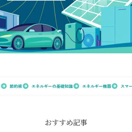
採用情報
都市ガス＋でんき
お問い合わせ先
でガ割のご案内
よくある質問
料金
シミュレーション
お申し込み一覧
English
節約術
エネルギーの基礎知識
エネルギー機器
スマ
LPガス
ガス料金
おすすめ記事
シミュレーション