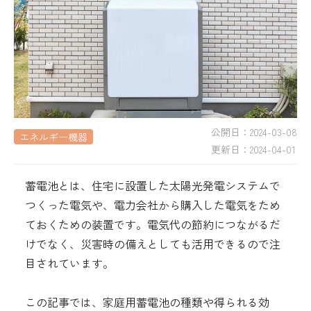
採用情報
都市ガス＋でんき
お問い合わせ先
でガ割のご案内
よくある質問
料金
公開日：
2024-03-08
エネルギー機器
シミュレーション
更新日：
2024-04-01
お申し込み一覧
蓄電池とは、住宅に設置した太陽光発電システムで
English
つくった電気や、電力会社から購入した電気をため
LPガス
ておくための装置です。電気代の節約につながるだ
けでなく、災害時の備えとしても活用できるので注
目されています。
ガス料金
シミュレーション
この記事では、家庭用蓄電池の種類や得られる効