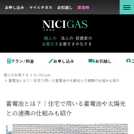
お申し込み
お申し込み
マイニチガス
マイニチガス
お引越し
お引越し
緊急時
緊急時
個人の
お客さま
個人の
法人の
投資家の
お客さま
お客さま
みなさま
法人の
お客さま
個人のお客さま
プラン/料金
お申し込み
お引越し
投資家の
みなさま
個人のお客さま
En-Musubi
LPガス＋でんき
蓄電池とは？｜住宅で用いる蓄電池や太陽光との連携の仕組みも紹介
でガ割のご案内
蓄電池とは？｜住宅で用いる蓄電池や太陽光
サステナビリテ
料金
との連携の仕組みも紹介
ィ
シミュレーション
企業情報
お申し込み一覧